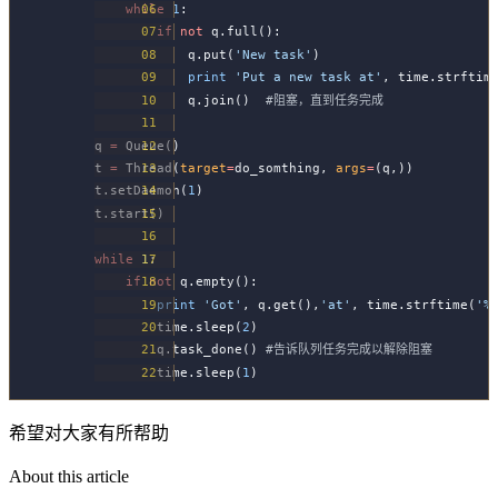
    while
 1
:
        if
 not
 q.full():
            q.put(
'New task'
)
            print
 'Put a new task at'
, time.strftim
            q.join()  
#阻塞，直到任务完成
q 
=
 Queue()
t 
=
 Thread(
target
=
do_somthing, 
args
=
(q,))
t.setDaemon(
1
)
t.start()
while
 1
:
    if
 not
 q.empty():
        print
 'Got'
, q.get(),
'at'
, time.strftime(
'%
        time.sleep(
2
)
        q.task_done() 
#告诉队列任务完成以解除阻塞
        time.sleep(
1
)
希望对大家有所帮助
About this article