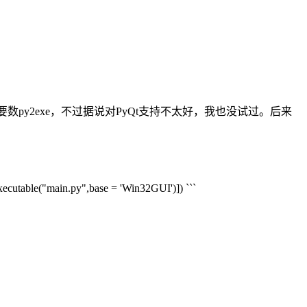
py2exe，不过据说对PyQt支持不太好，我也没试过。后来
xecutable("main.py",base = 'Win32GUI')]) ```