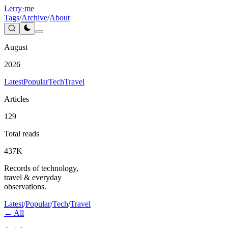
Lerry
·me
Tags
/
Archive
/
About
August
2026
Latest
Popular
Tech
Travel
Articles
129
Total reads
437K
Records of technology,
travel & everyday
observations.
Latest
/
Popular
/
Tech
/
Travel
← All