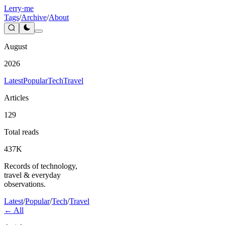
Lerry
·me
Tags
/
Archive
/
About
August
2026
Latest
Popular
Tech
Travel
Articles
129
Total reads
437K
Records of technology,
travel & everyday
observations.
Latest
/
Popular
/
Tech
/
Travel
← All