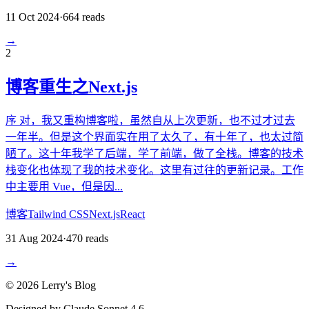
11 Oct 2024
·
664
reads
→
2
博客重生之Next.js
序 对，我又重构博客啦，虽然自从上次更新，也不过才过去
一年半。但是这个界面实在用了太久了，有十年了，也太过简
陋了。这十年我学了后端，学了前端，做了全栈。博客的技术
栈变化也体现了我的技术变化。这里有过往的更新记录。工作
中主要用 Vue，但是因...
博客
Tailwind CSS
Next.js
React
31 Aug 2024
·
470
reads
→
©
2026
Lerry's Blog
Designed by Claude Sonnet 4.6