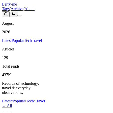
Lerry
·me
Tags
/
Archive
/
About
August
2026
Latest
Popular
Tech
Travel
Articles
129
Total reads
437K
Records of technology,
travel & everyday
observations.
Latest
/
Popular
/
Tech
/
Travel
← All