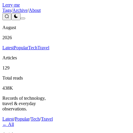
Lerry
·me
Tags
/
Archive
/
About
August
2026
Latest
Popular
Tech
Travel
Articles
129
Total reads
438K
Records of technology,
travel & everyday
observations.
Latest
/
Popular
/
Tech
/
Travel
← All