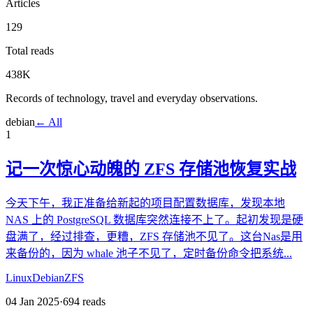
Articles
129
Total reads
438K
Records of technology, travel and everyday observations.
debian
← All
1
记一次惊心动魄的 ZFS 存储池恢复实战
今天下午，我正准备给新起的项目配置数据库，发现本地
NAS 上的 PostgreSQL 数据库突然连接不上了。起初发现是硬
盘满了，经过排查，更糟，ZFS 存储池不见了。这台Nas是用
来备份的，因为 whale 池子不见了，定时备份命令把系统...
Linux
Debian
ZFS
04 Jan 2025
·
694
reads