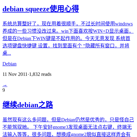
debian squeeze使用心得
系统总算整好了，现在用着很顺手，不过长时间使用windows
养成的一些习惯没改过来。win下面喜欢按WIN+D显示桌面，
但是在Debian下WIN键是不起作用的。今天无意发现 系统首
选项键盘快捷键 设置，找到里面有个 “隐藏所有窗口，并将
桌...
Debian
11 Nov 2011
·
1,832
reads
→
9
继续debian之路
虽然现有这么多问题，但是Debian仍然是优秀的，只是怪自己
不能驾驭她。 下午安好gnome3发现桌面无法点右键，终端无
法输入等等，很多问题，想换成gnome2貌似直接这样弄会有