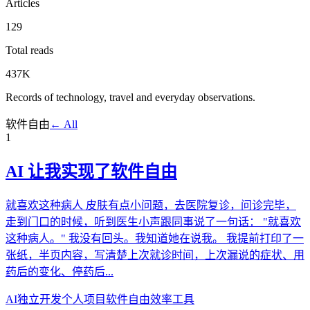
Articles
129
Total reads
437K
Records of technology, travel and everyday observations.
软件自由
← All
1
AI 让我实现了软件自由
就喜欢这种病人 皮肤有点小问题，去医院复诊，问诊完毕，
走到门口的时候，听到医生小声跟同事说了一句话： "就喜欢
这种病人。" 我没有回头。我知道她在说我。 我提前打印了一
张纸，半页内容，写清楚上次就诊时间，上次漏说的症状、用
药后的变化、停药后...
AI
独立开发
个人项目
软件自由
效率工具