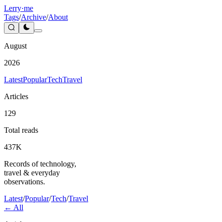
Lerry
·me
Tags
/
Archive
/
About
August
2026
Latest
Popular
Tech
Travel
Articles
129
Total reads
437K
Records of technology,
travel & everyday
observations.
Latest
/
Popular
/
Tech
/
Travel
← All