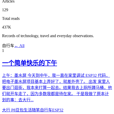
Articles
129
Total reads
437K
Records of technology, travel and everyday observations.
自行车
← All
1
一个简单快乐的下午
上午：墨水屏 今天到中午，我一直在家里调试 ESP32 代码，
把电子墨水屏项目基本上弄好了，就差外壳了。 出发 家里人
要出门逛街，我本来打算一起去。结果我去上厕所蹲马桶，他
们就开车走了，因为多数我都是待在家。 于是我做了原本计
划的事：去大行...
大行 P8
豆包
生活随笔
自行车
ESP32