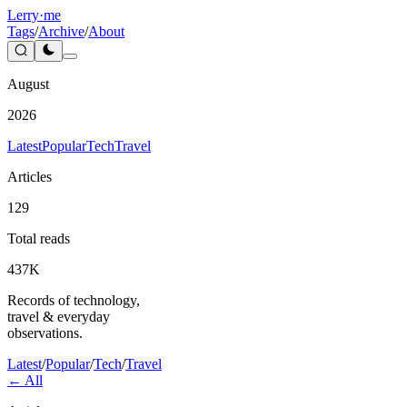
Lerry
·me
Tags
/
Archive
/
About
August
2026
Latest
Popular
Tech
Travel
Articles
129
Total reads
437K
Records of technology,
travel & everyday
observations.
Latest
/
Popular
/
Tech
/
Travel
← All